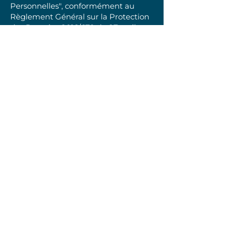
Personnelles", conformément au
Règlement Général sur la Protection
des Données 2016/679 du 27 avril
2016 («RGPD»).
Génération des mentions légales par
Legalstart
.
contact@bliss-in.fr
© 2024 Tous droits réservés Work Your Flow.
PRENDRE RDV