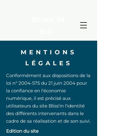
MENTIONS
LÉGALES
Conformément aux dispositions de la
loi n°
2004-575
du 21 juin 2004 pour
la confiance en l'économie
numérique, il est précisé aux
utilisateurs du site Bliss'in l'identité
des différents intervenants dans le
cadre de sa réalisation et de son suivi.
Edition du site