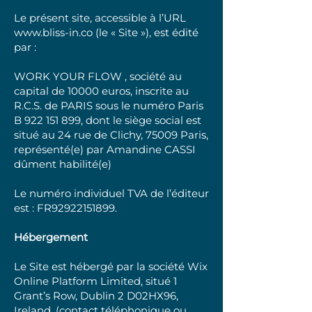
Le présent site, accessible à l’URL
www.bliss-in.co
(le « Site »), est édité
par :
WORK YOUR FLOW , société au
capital de 10000 euros, inscrite au
R.C.S. de PARIS sous le numéro Paris
B
922 151 899
, dont le siège social est
situé au 24 rue de Clichy, 75009 Paris,
représenté(e) par Amandine CASSI
dûment habilité(e)
Le numéro individuel TVA de l’éditeur
est : FR92922151899.
Hébergement
Le Site est hébergé par la société Wix
Online Platform Limited, situé 1
Grant’s Row, Dublin 2 D02HX96,
Ireland, (contact téléphonique ou